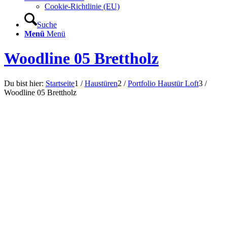
Cookie-Richtlinie (EU)
Suche
Menü
Menü
Woodline 05 Brettholz
Du bist hier:
Startseite
1
/
Haustüren
2
/
Portfolio Haustür Loft
3
/
Woodline 05 Brettholz