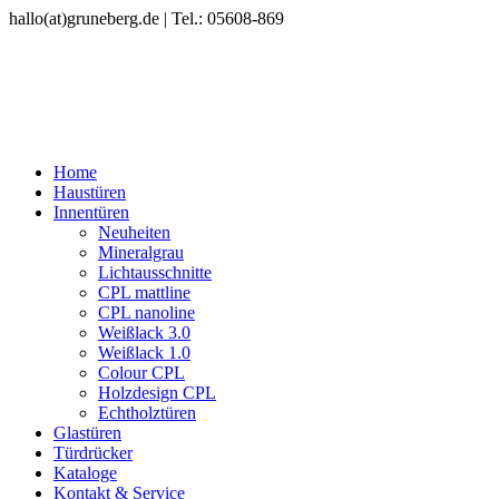
hallo(at)gruneberg.de | Tel.: 05608-869
Home
Haustüren
Innentüren
Neuheiten
Mineralgrau
Lichtausschnitte
CPL mattline
CPL nanoline
Weißlack 3.0
Weißlack 1.0
Colour CPL
Holzdesign CPL
Echtholztüren
Glastüren
Türdrücker
Kataloge
Kontakt & Service