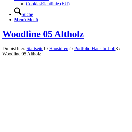
Cookie-Richtlinie (EU)
Suche
Menü
Menü
Woodline 05 Altholz
Du bist hier:
Startseite
1
/
Haustüren
2
/
Portfolio Haustür Loft
3
/
Woodline 05 Altholz