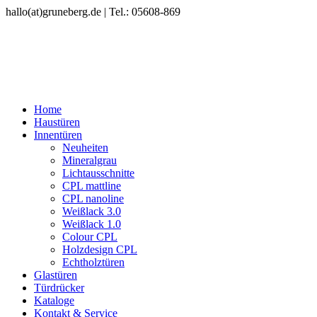
hallo(at)gruneberg.de | Tel.: 05608-869
Home
Haustüren
Innentüren
Neuheiten
Mineralgrau
Lichtausschnitte
CPL mattline
CPL nanoline
Weißlack 3.0
Weißlack 1.0
Colour CPL
Holzdesign CPL
Echtholztüren
Glastüren
Türdrücker
Kataloge
Kontakt & Service