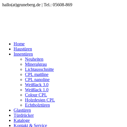
hallo(at)gruneberg.de | Tel.: 05608-869
Home
Haustüren
Innentüren
Neuheiten
Mineralgrau
Lichtausschnitte
CPL mattline
CPL nanoline
Weißlack 3.0
Weißlack 1.0
Colour CPL
Holzdesign CPL
Echtholztüren
Glastüren
Türdrücker
Kataloge
Kontakt & Service