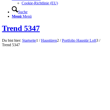
Cookie-Richtlinie (EU)
Suche
Menü
Menü
Trend 5347
Du bist hier:
Startseite
1
/
Haustüren
2
/
Portfolio Haustür Loft
3
/
Trend 5347