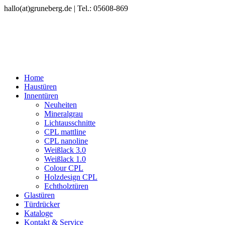
hallo(at)gruneberg.de | Tel.: 05608-869
Home
Haustüren
Innentüren
Neuheiten
Mineralgrau
Lichtausschnitte
CPL mattline
CPL nanoline
Weißlack 3.0
Weißlack 1.0
Colour CPL
Holzdesign CPL
Echtholztüren
Glastüren
Türdrücker
Kataloge
Kontakt & Service