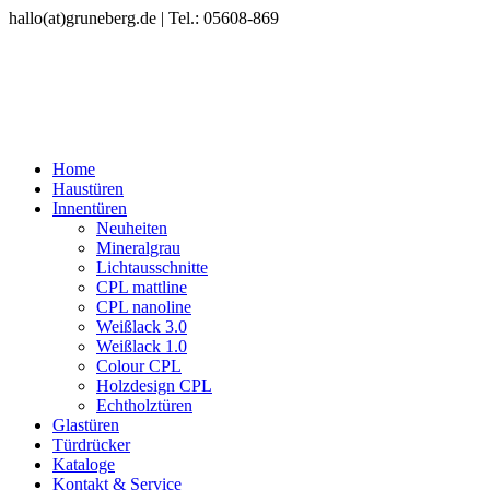
hallo(at)gruneberg.de | Tel.: 05608-869
Home
Haustüren
Innentüren
Neuheiten
Mineralgrau
Lichtausschnitte
CPL mattline
CPL nanoline
Weißlack 3.0
Weißlack 1.0
Colour CPL
Holzdesign CPL
Echtholztüren
Glastüren
Türdrücker
Kataloge
Kontakt & Service