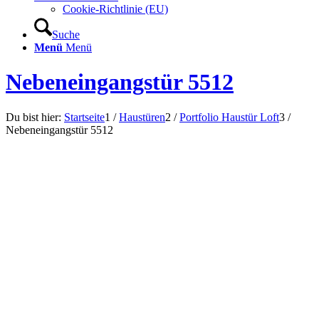
Cookie-Richtlinie (EU)
Suche
Menü
Menü
Nebeneingangstür 5512
Du bist hier:
Startseite
1
/
Haustüren
2
/
Portfolio Haustür Loft
3
/
Nebeneingangstür 5512