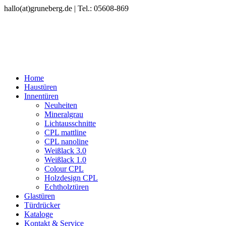
hallo(at)gruneberg.de | Tel.: 05608-869
Home
Haustüren
Innentüren
Neuheiten
Mineralgrau
Lichtausschnitte
CPL mattline
CPL nanoline
Weißlack 3.0
Weißlack 1.0
Colour CPL
Holzdesign CPL
Echtholztüren
Glastüren
Türdrücker
Kataloge
Kontakt & Service