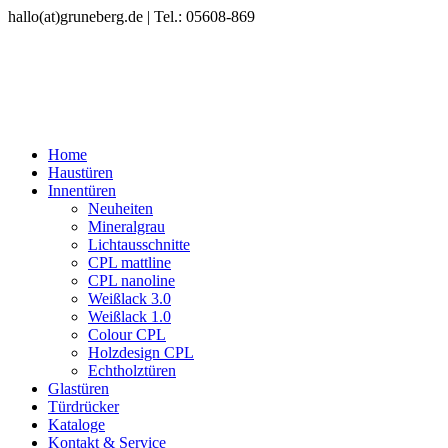
hallo(at)gruneberg.de | Tel.: 05608-869
Home
Haustüren
Innentüren
Neuheiten
Mineralgrau
Lichtausschnitte
CPL mattline
CPL nanoline
Weißlack 3.0
Weißlack 1.0
Colour CPL
Holzdesign CPL
Echtholztüren
Glastüren
Türdrücker
Kataloge
Kontakt & Service