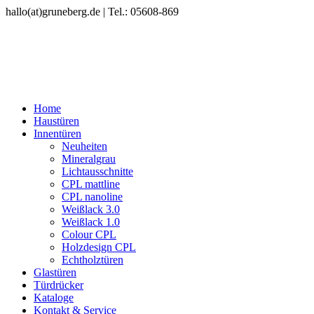
hallo(at)gruneberg.de | Tel.: 05608-869
Home
Haustüren
Innentüren
Neuheiten
Mineralgrau
Lichtausschnitte
CPL mattline
CPL nanoline
Weißlack 3.0
Weißlack 1.0
Colour CPL
Holzdesign CPL
Echtholztüren
Glastüren
Türdrücker
Kataloge
Kontakt & Service