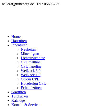
hallo(at)gruneberg.de | Tel.: 05608-869
Home
Haustüren
Innentüren
Neuheiten
Mineralgrau
Lichtausschnitte
CPL mattline
CPL nanoline
Weißlack 3.0
Weißlack 1.0
Colour CPL
Holzdesign CPL
Echtholztüren
Glastüren
Türdrücker
Kataloge
Kontakt & Service