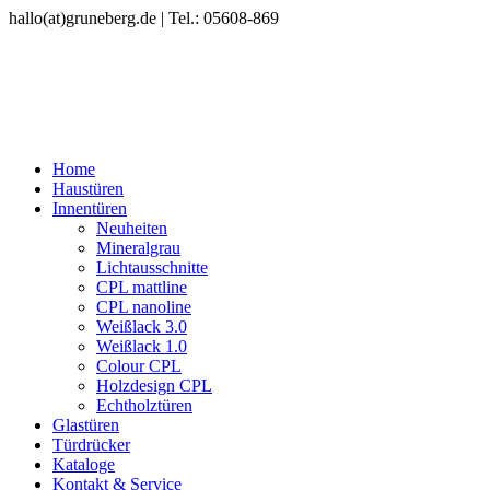
hallo(at)gruneberg.de | Tel.: 05608-869
Home
Haustüren
Innentüren
Neuheiten
Mineralgrau
Lichtausschnitte
CPL mattline
CPL nanoline
Weißlack 3.0
Weißlack 1.0
Colour CPL
Holzdesign CPL
Echtholztüren
Glastüren
Türdrücker
Kataloge
Kontakt & Service